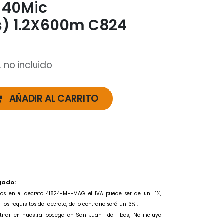
 40Mic
s) 1.2X600m C824
 no incluido
AÑADIR AL CARRITO
gado:
idos en el decreto 41824-MH-MAG el IVA puede ser de un
1%,
os requisitos del decreto, de lo contrario será un 13% .
retirar en nuestra bodega en San Juan de Tibas, No incluye