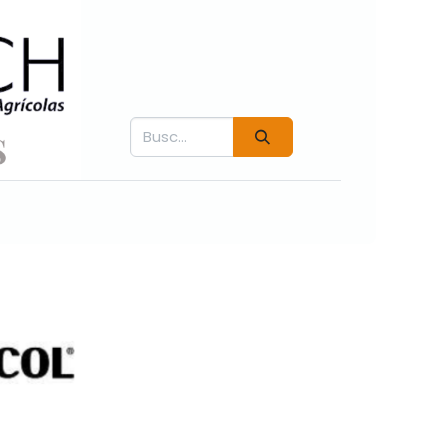
Contáctenos
Fichás técnicas
Videos COVER