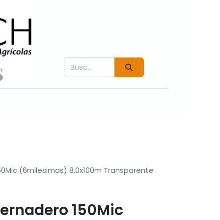
Contáctenos
Fichás técnicas
Videos COVER
150Mic (6milesimas) 8.0x100m Transparente
nvernadero 150Mic