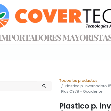
s productos
Información técnica
Tienda
Todos los productos
Plastico p. invernadero 
Plus C978 - Occidente
Plastico p. i