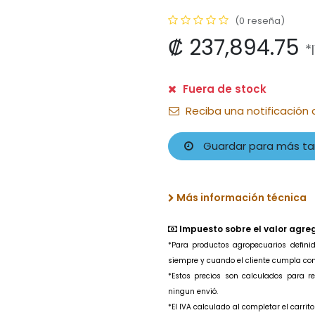
(0 reseña)
₡
237,894.75
*
Fuera de stock
Reciba una notificación 
Guardar para más ta
Más información técnica
Impuesto sobre el valor agre
*Para productos agropecuarios
defin
siempre y cuando el cliente cumpla con l
*Estos precios son calculados para 
ningun envió.
*El IVA calculado al completar el carri