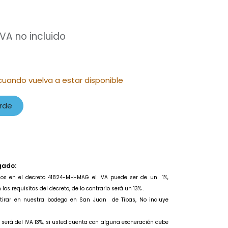
IVA no incluido
cuando vuelva a estar disponible
rde
gado:
idos en el decreto 41824-MH-MAG el IVA puede ser de un
1%,
os requisitos del decreto, de lo contrario será un 13% .
retirar en nuestra bodega en San Juan de Tibas, No incluye
to será del IVA 13%, si usted cuenta con alguna exoneración debe