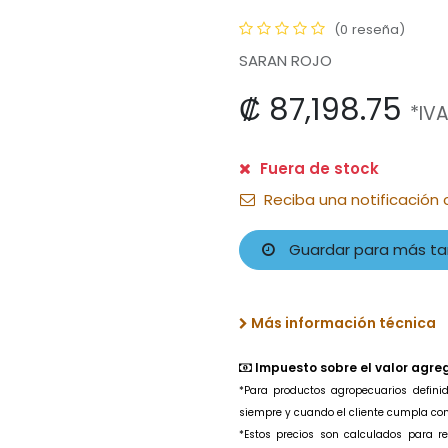
(0 reseña)
SARAN ROJO
₡
87,198.75
*IVA
Fuera de stock
Reciba una notificación 
Guardar para más ta
Más información técnica
Impuesto sobre el valor agre
*Para productos agropecuarios
defin
siempre y cuando el cliente cumpla con l
*Estos precios son calculados para 