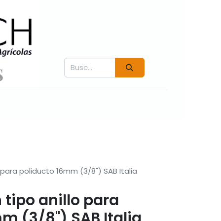
Contáctenos
Fichás técnicas
Videos COVER
 para poliducto 16mm (3/8") SAB Italia
 tipo anillo para
m (3/8") SAB Italia