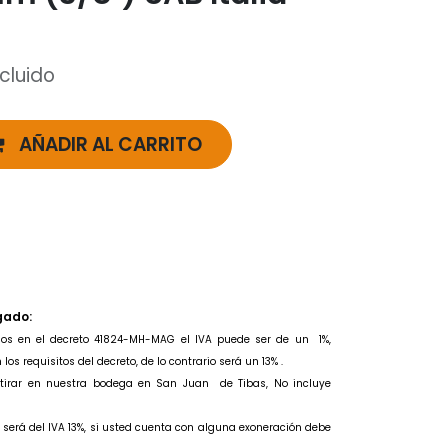
ncluido
AÑADIR AL CARRITO
gado:
idos en el decreto 41824-MH-MAG el IVA puede ser de un
1%,
os requisitos del decreto, de lo contrario será un 13% .
retirar en nuestra bodega en San Juan de Tibas, No incluye
to será del IVA 13%, si usted cuenta con alguna exoneración debe