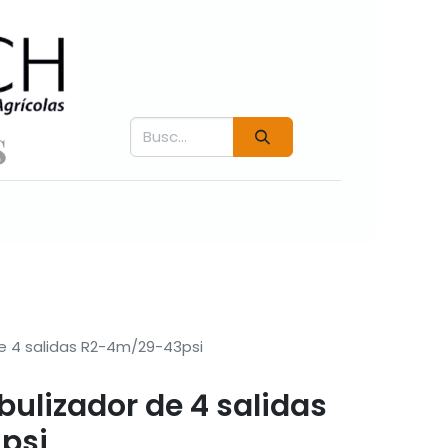
Contáctenos
Fichás técnicas
Videos COVER
de 4 salidas R2-4m/29-43psi
bulizador de 4 salidas
psi