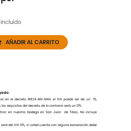
 incluido
AÑADIR AL CARRITO
gado:
idos en el decreto 41824-MH-MAG el IVA puede ser de un
1%,
os requisitos del decreto, de lo contrario será un 13% .
retirar en nuestra bodega en San Juan de Tibas, No incluye
to será del IVA 13%, si usted cuenta con alguna exoneración debe