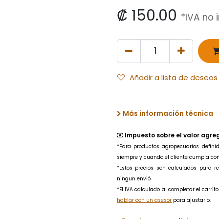
₡
150.00
*IVA no 
Añadir a lista de deseos
Más información técnica
Impuesto sobre el valor agre
*Para productos agropecuarios
defin
siempre y cuando el cliente cumpla con l
*Estos precios son calculados para 
ningun envió.
*El IVA calculado al completar el carri
hablar con un asesor
para ajustarlo.