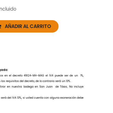
incluido
AÑADIR AL CARRITO
gado:
idos en el decreto 41824-MH-MAG el IVA puede ser de un
1%,
os requisitos del decreto, de lo contrario será un 13% .
retirar en nuestra bodega en San Juan de Tibas, No incluye
to será del IVA 13%, si usted cuenta con alguna exoneración debe