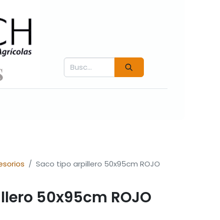
Contáctenos
Fichás técnicas
Videos COVER
esorios
Saco tipo arpillero 50x95cm ROJO
pillero 50x95cm ROJO