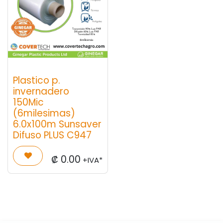
Plastico p.
invernadero
150Mic
(6milesimas)
6.0x100m Sunsaver
Difuso PLUS C947
₡
0.00
+IVA*