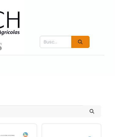
Contáctenos
Fichás técnicas
Videos COVER