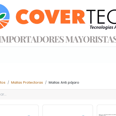
s productos
Información técnica
Tienda
tos
Mallas Protectoras
Mallas Anti pájaro