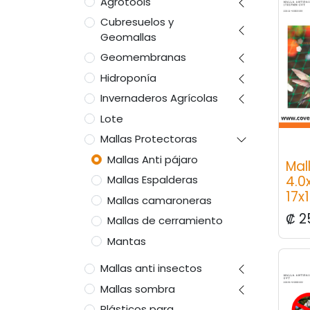
Agrotools
Cubresuelos y
Geomallas
Geomembranas
Hidroponía
Invernaderos Agrícolas
Lote
Mallas Protectoras
Mallas Anti pájaro
Mal
4.0
Mallas Espalderas
17x
Mallas camaroneras
₡
2
Mallas de cerramiento
Mantas
Mallas anti insectos
Mallas sombra
Plásticos para