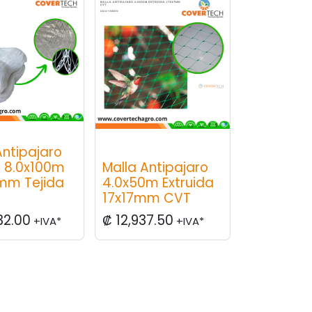
Antipajaro
 8.0x100m
Malla Antipajaro
mm Tejida
4.0x50m Extruida
17x17mm CVT
32.00
₡
12,937.50
+IVA*
+IVA*