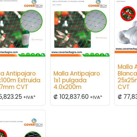
Malla 
la Antipajaro
Malla Antipajaro
Blanca
x100m Extruida
1x1 pulgada
25x25
17mm CVT
4.0x200m
CVT
5,823.25
₡
102,837.60
₡
77,8
+IVA*
+IVA*