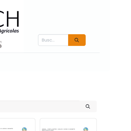
Contáctenos
Fichás técnicas
Videos COVER