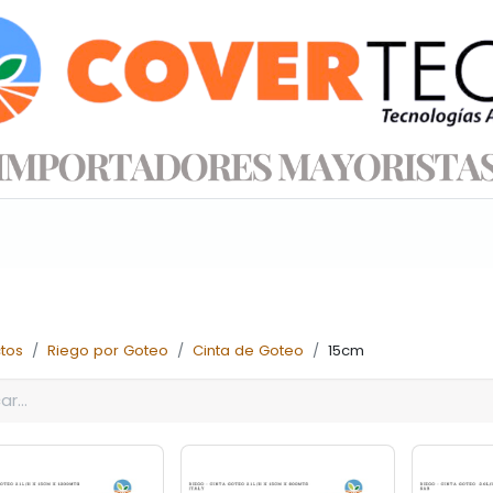
s productos
Información técnica
Tienda
tos
Riego por Goteo
Cinta de Goteo
15cm