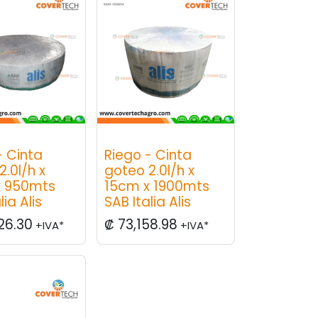
- Cinta
Riego - Cinta
2.0l/h x
goteo 2.0l/h x
x 950mts
15cm x 1900mts
lia Alis
SAB Italia Alis
26.30
₡
73,158.98
+IVA*
+IVA*