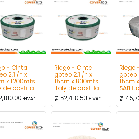
go - Cinta
Riego - Cinta
Riego 
o 2.1l/h x
goteo 2.1l/h x
goteo 
m x 1200mts
15cm x 800mts
15cm 
y de pastilla
Italy de pastilla
SAB Ita
2,100.00
₡
62,410.50
₡
45,7
+IVA*
+IVA*