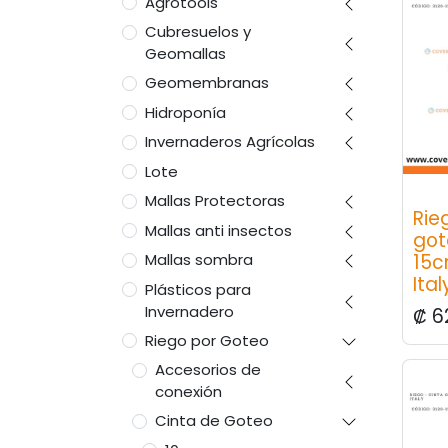
Agrotools
Cubresuelos y
Geomallas
Geomembranas
Hidroponía
Invernaderos Agrícolas
Lote
Mallas Protectoras
Rie
Mallas anti insectos
gote
15c
Mallas sombra
Ital
Plásticos para
Invernadero
₡
6
Riego por Goteo
Accesorios de
conexión
Cinta de Goteo