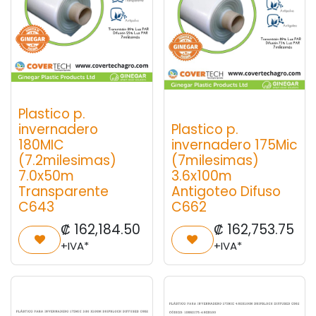
Plastico p.
invernadero
Plastico p.
180MIC
invernadero 175Mic
(7.2milesimas)
(7milesimas)
7.0x50m
3.6x100m
Transparente
Antigoteo Difuso
C643
C662
₡
162,184.50
₡
162,753.75
+IVA*
+IVA*