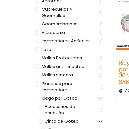
Agrotools
Cubresuelos y
Geomallas
Geomembranas
Hidroponía
Invernaderos Agrícolas
Lote
Mallas Protectoras
Rie
Mallas anti insectos
got
30c
Mallas sombra
SAB
Plásticos para
Invernadero
₡
4
Riego por Goteo
Accesorios de
conexión
Cinta de Goteo