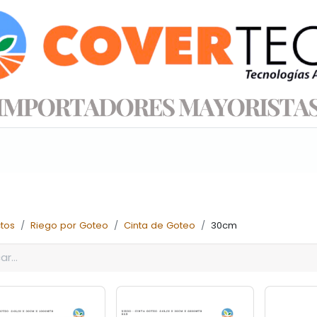
s productos
Información técnica
Tienda
tos
Riego por Goteo
Cinta de Goteo
30cm