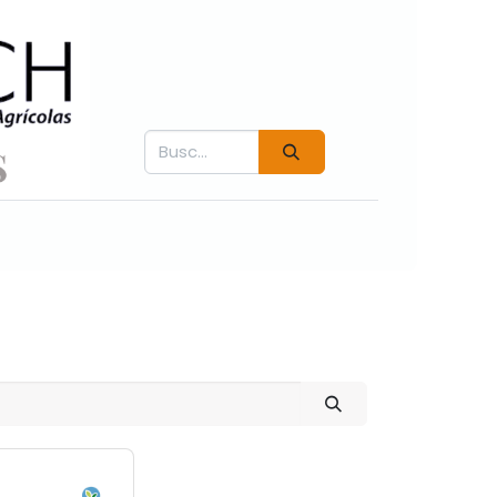
Contáctenos
Fichás técnicas
Videos COVER