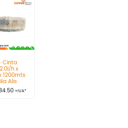
- Cinta
2.0l/h x
x 1200mts
lia Alis
34.50
+IVA*